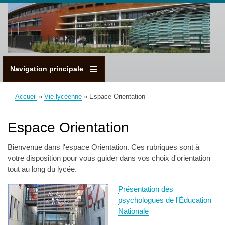
Aller
au
contenu
principal
Navigation principale
Accueil
Vie lycéenne
Espace Orientation
Fil
d'Ariane
Espace Orientation
Bienvenue dans l'espace Orientation. Ces rubriques sont à
votre disposition pour vous guider dans vos choix d'orientation
tout au long du lycée.
Présentation des
psychologues de l'Éducation
Nationale