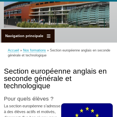
Aller
au
contenu
principal
Navigation principale
Accueil
Nos formations
Section européenne anglais en seconde
Fil
générale et technologique
d'Ariane
Section européenne anglais en
seconde générale et
technologique
Pour quels élèves ?
La section européenne s’adresse
à des élèves actifs et motivés,