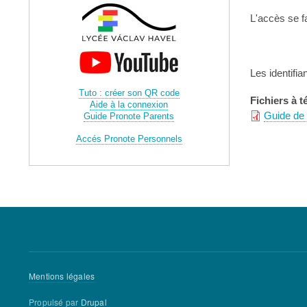
L'accès se fa
Les identifi
Tuto : créer son QR code
Fichiers à t
Aide à la connexion
Guide de 
Guide Pronote Parents
Accés Pronote Personnels
Menu
Mentions légales
Pied
Propulsé par
Drupal
de