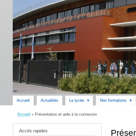
Accueil
Actualités
Le lycée
Nos formations
Accueil
Présentation et aide à la connexion
Fil
d'Ariane
Accès rapides
Présen