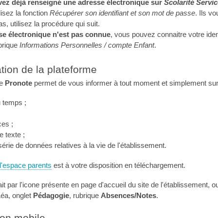
vez déjà renseigné une adresse électronique sur
Scolarité Servi
ilisez la fonction
Récupérer son identifiant et son mot de passe
. Ils v
, utilisez la procédure qui suit.
sse électronique n'est pas connue
, vous pouvez connaitre votre iden
brique
Informations Personnelles / compte Enfant
.
tion de la plateforme
me
Pronote
permet de vous informer à tout moment et simplement sur
u temps ;
es ;
e texte ;
série de données relatives à la vie de l'établissement.
l'espace parents
est à votre disposition en téléchargement.
it par l'icone présente en page d'accueil du site de l'établissement, 
éa, onglet
Pédagogie
, rubrique
Absences/Notes
.