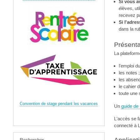
Si vous a
élèves
, ut
recevez pas
Si l'adre
dans la ru
Présenta
La platefor
l'emploi d
les notes ;
les absenc
le cahier d
toute une 
Convention de stage pendant les vacances
Un
guide de 
L'accès se fa
connecté à L
Rechercher