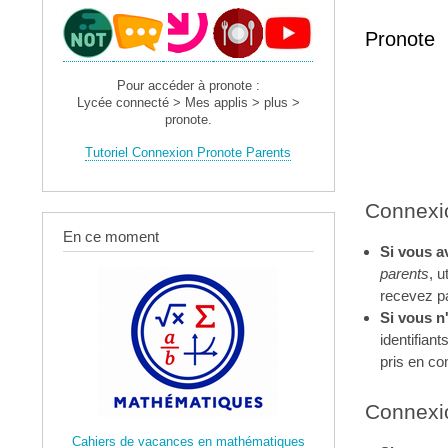
Pronote
Pour accéder à pronote :
Lycée connecté > Mes applis > plus >
pronote.
Tutoriel Connexion Pronote Parents
Connexio
En ce moment
Si vous a
parents
, u
recevez pas
Si vous n
identifian
pris en c
Connexio
Cahiers de vacances en mathématiques