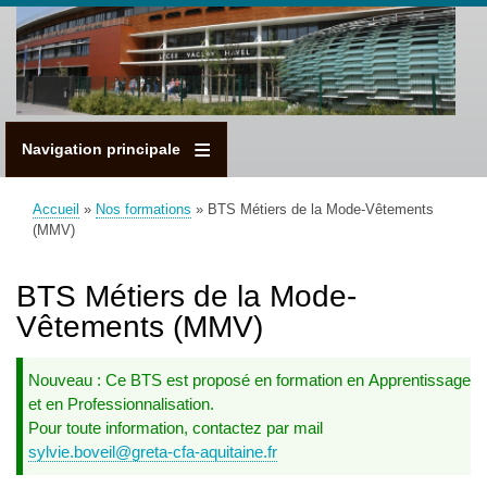
Aller
au
contenu
principal
Navigation principale
Accueil
Nos formations
BTS Métiers de la Mode-Vêtements
Fil
(MMV)
d'Ariane
BTS Métiers de la Mode-
Vêtements (MMV)
Nouveau : Ce BTS est proposé en formation en Apprentissage
et en Professionnalisation.
Pour toute information, contactez par mail
sylvie.boveil@greta-cfa-aquitaine.fr