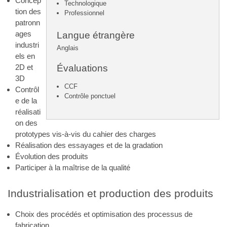
Concep
Technologique
tion des
Professionnel
patronn
ages
Langue étrangère
industri
Anglais
els en
Évaluations
2D et
3D
CCF
Contrôl
Contrôle ponctuel
e de la
réalisati
on des
prototypes vis-à-vis du cahier des charges
Réalisation des essayages et de la gradation
Évolution des produits
Participer à la maîtrise de la qualité
Industrialisation et production des produits
Choix des procédés et optimisation des processus de
fabrication