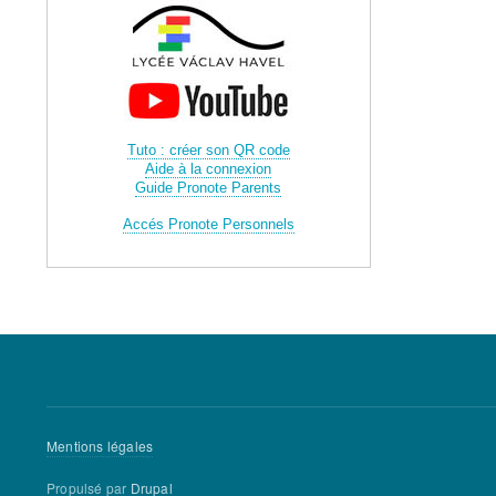
Tuto : créer son QR code
Aide à la connexion
Guide Pronote Parents
Accés Pronote Personnels
Menu
Mentions légales
Pied
Propulsé par
Drupal
de