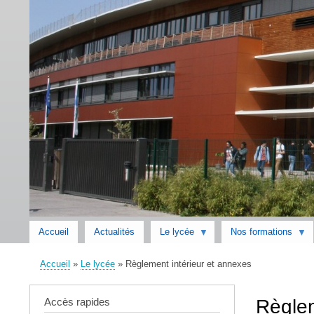
Accueil
Actualités
Le lycée
Nos formations
Accueil
Le lycée
Règlement intérieur et annexes
Fil
d'Ariane
Accès rapides
Règlem