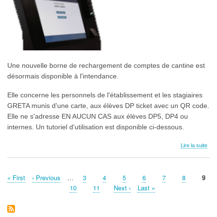
Une nouvelle borne de rechargement de comptes de cantine est
désormais disponible à l'intendance.
Elle concerne les personnels de l'établissement et les stagiaires
GRETA munis d'une carte, aux élèves DP ticket avec un QR code.
Elle ne s'adresse EN AUCUN CAS aux élèves DP5, DP4 ou
internes. Un tutoriel d'utilisation est disponible ci-dessous.
Lire la suite
Première
« First
Page
‹ Previous
…
Page
3
Page
4
Page
5
Page
6
Page
7
Page
8
Page
9
Pagination
page
précédente
cour
Page
10
Page
11
Page
Next ›
Dernière
Last »
suivante
page