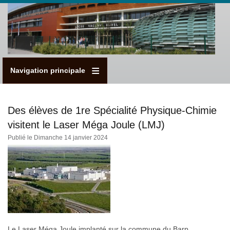
Aller
au
contenu
principal
Navigation principale
Des élèves de 1re Spécialité Physique-Chimie
visitent le Laser Méga Joule (LMJ)
Publié le Dimanche 14 janvier 2024
Le Laser Méga Joule implanté sur la commune du Barp,