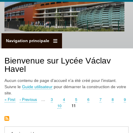
Aller
au
contenu
principal
Navigation principale
Bienvenue sur Lycée Václav
Havel
Aucun contenu de page d'accueil n'a été créé pour l'instant.
Suivre le
Guide utilisateur
pour démarrer la construction de votre
site.
Première
« First
Page
‹ Previous
…
Page
3
Page
4
Page
5
Page
6
Page
7
Page
8
Page
9
Pagination
page
précédente
Page
10
Page
11
courante