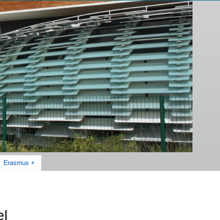
Erasmus +
el